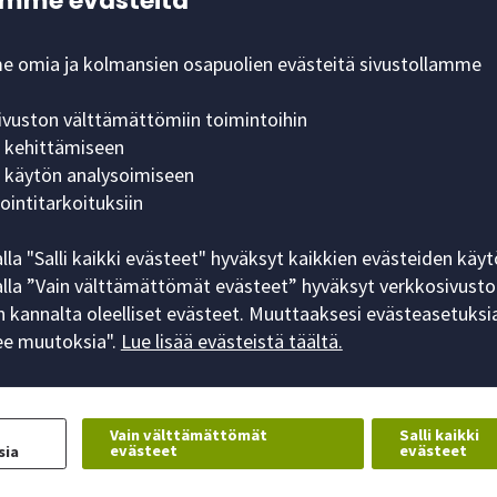
mme evästeitä
nsa mukaisesti.
 omia ja kolmansien osapuolien evästeitä sivustollamme
i selvittämiseen. Emme myöskään yhdistä IP-osoitettasi s
t vapaaehtoisesti lähetä meille näitä tietoja.
ivuston välttämättömiin toimintoihin
n kehittämiseen
n käytön analysoimiseen
w window)
a voit tutustua verkkomainontaan ja yksityisyydensuojaan j
ointitarkoituksiin
ten evästekäytännöt
lla "Salli kaikki evästeet" hyväksyt kaikkien evästeiden käyt
lla ”Vain välttämättömät evästeet” hyväksyt verkkosivusto
jen omille verkkosivuille, joista osa on englanninkielisiä.
 kannalta oleelliset evästeet. Muuttaaksesi evästeasetuksia
ee muutoksia".
Lue lisää evästeistä täältä.
indow)
Vain välttämättömät
Salli kaikki
evästeet
evästeet
sia