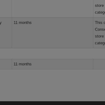
store
categ
y
11 months
This 
Conse
store
categ
11 months