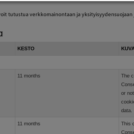
oit tutustua verkkomainontaan ja yksityisyydensuojaan ja h
a
KESTO
KUV
11 months
The c
Conse
or no
cooki
data.
11 months
This 
Conse