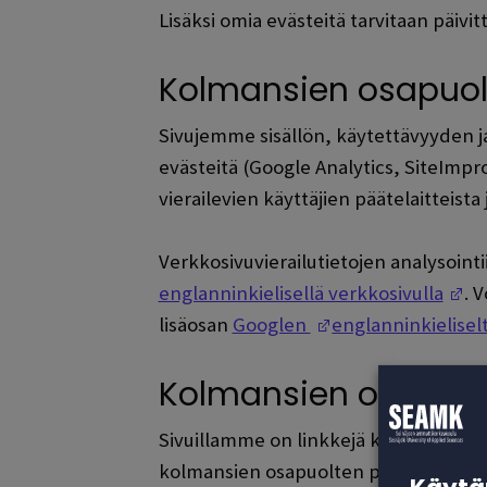
Lisäksi omia evästeitä tarvitaan päivit
Kolmansien osapuolt
Sivujemme sisällön, käytettävyyden 
evästeitä (Google Analytics, SiteImp
vierailevien käyttäjien päätelaitteista 
Verkkosivuvierailutietojen analysointi
(O
englanninkielisellä verkkosivulla
. 
(Opens in a new 
lisäosan
Googlen
englanninkielisel
Kolmansien osapuol
Sivuillamme on linkkejä kolmansien os
kolmansien osapuolten palveluista ja 