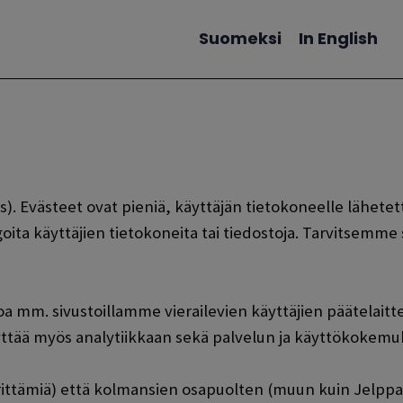
Suomeksi
In English
Vaihda kieltä
). Evästeet ovat pieniä, käyttäjän tietokoneelle lähetettäv
goita käyttäjien tietokoneita tai tiedostoja. Tarvitsemm
a mm. sivustoillamme vierailevien käyttäjien päätelaitt
äyttää myös analytiikkaan sekä palvelun ja käyttökokem
tämiä) että kolmansien osapuolten (muun kuin Jelppari