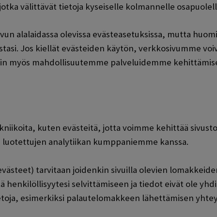
jotka välittävät tietoja kyseiselle kolmannelle osapuolel
ivun alalaidassa olevissa evästeasetuksissa, mutta huomi
asi. Jos kiellät evästeiden käytön, verkkosivumme voiva
llöin myös mahdollisuutemme palveluidemme kehittämis
ikoita, kuten evästeitä, jotta voimme kehittää sivusto
oa luotettujen analytiikan kumppaniemme kanssa.
västeet) tarvitaan joidenkin sivuilla olevien lomakkeide
enkilöllisyytesi selvittämiseen ja tiedot eivät ole yhdi
tietoja, esimerkiksi palautelomakkeen lähettämisen yhte