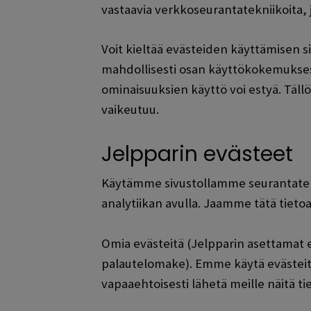
vastaavia verkkoseurantatekniikoita, 
Voit kieltää evästeiden käyttämisen s
mahdollisesti osan käyttökokemuksest
ominaisuuksien käyttö voi estyä. Tä
vaikeutuu.
Jelpparin evästeet
Käytämme sivustollamme seurantatekni
analytiikan avulla. Jaamme tätä tiet
Omia evästeitä (Jelpparin asettamat e
palautelomake). Emme käytä evästeitä h
vapaaehtoisesti lähetä meille näitä 