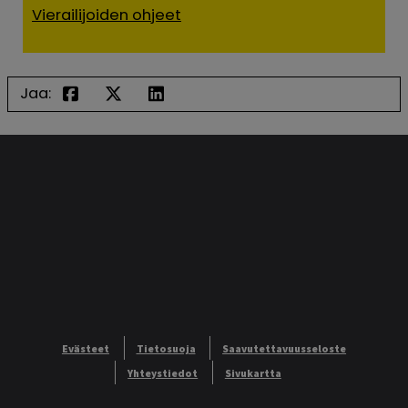
Vierailijoiden ohjeet
Jaa:
Evästeet
Tietosuoja
Saavutettavuusseloste
Yhteystiedot
Sivukartta