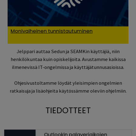
Monivaiheinen tunnistautuminen
Jelppari auttaa Sedun ja SEAMKin käyttäjiä, niin
henkilökuntaa kuin opiskelijoita. Avustamme kaikissa
ilmenevissä IT-ongelmissa ja käyttäjätunnusasioissa.
Ohjesivustoltamme löydät yleisimpien ongelmien
ratkaisuja ja lisäohjeita käytössämme oleviin ohjelmiin.
TIEDOTTEET
Outlookin palaveriaikojen