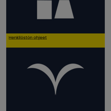
Henkilöstön ohjeet