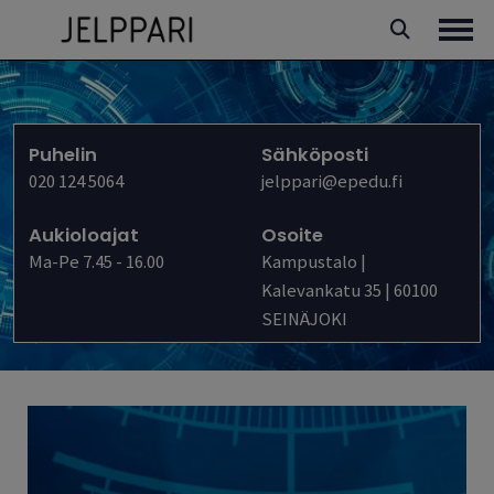
Siirry
sisältöön
Avaa
Puhelin
Sähköposti
020 124 5064
jelppari@epedu.fi
Aukioloajat
Osoite
Ma-Pe 7.45 - 16.00
Kampustalo |
Kalevankatu 35 | 60100
SEINÄJOKI
Etusivu