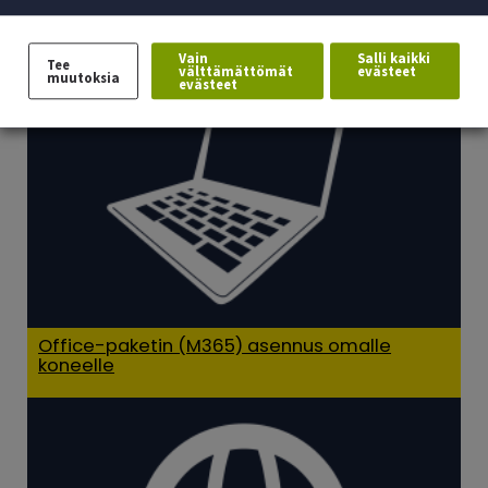
Monivaiheinen tunnistautuminen
Vain
Salli kaikki
Tee
välttämättömät
evästeet
muutoksia
evästeet
Office-paketin (M365) asennus omalle
koneelle