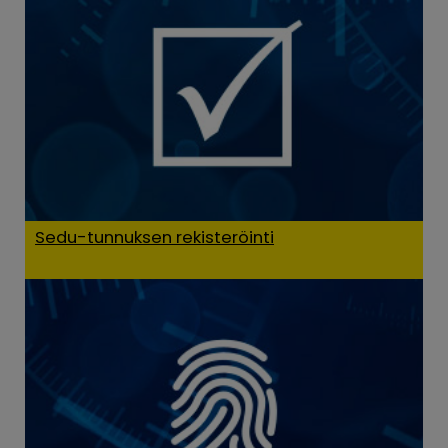
Sedu-tunnuksen rekisteröinti