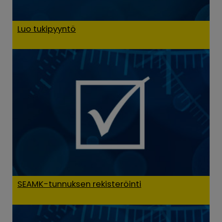
Luo tukipyyntö
SEAMK-tunnuksen rekisteröinti