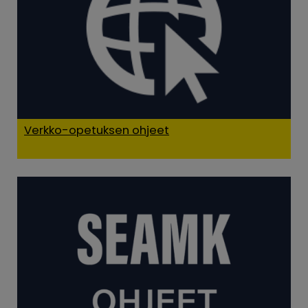
Verkko-opetuksen ohjeet