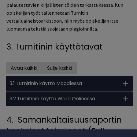
palautettavien kirjallisten töiden tarkastuksessa. Kun
opiskelijan työt tallennetaan Turnitin
vertailuaineistoarkistoon, niin myös opiskelijan itse
luomaansa tekstiä suojataan plagioinnilta.
3. Turnitinin käyttötavat
Avaa kaikki
Sulje kaikki
Open all accordions
Sulje kaikki
3.1 Turnitinin käyttö Moodlessa
3.2 Turnitinin käyttö Word Onlinessa
4. Samankaltaisuusraportin
keskeiset toiminnot (Full