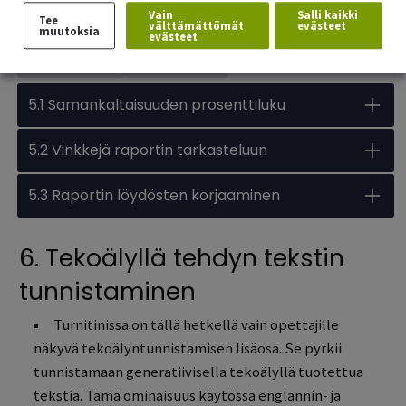
Vain
Salli kaikki
Tee
välttämättömät
evästeet
muutoksia
evästeet
Avaa kaikki
Sulje kaikki
Open all accordions
Sulje kaikki
5.1 Samankaltaisuuden prosenttiluku
5.2 Vinkkejä raportin tarkasteluun
5.3 Raportin löydösten korjaaminen
6. Tekoälyllä tehdyn tekstin
tunnistaminen
Turnitinissa on tällä hetkellä vain opettajille
näkyvä tekoälyntunnistamisen lisäosa. Se pyrkii
tunnistamaan generatiivisella tekoälyllä tuotettua
tekstiä. Tämä ominaisuus käytössä englannin- ja