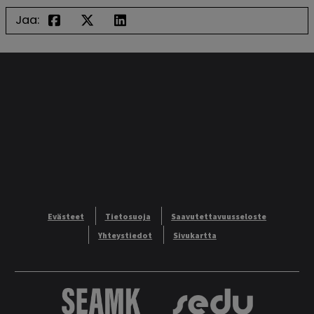
Jaa:
Evästeet
Tietosuoja
Saavutettavuusseloste
Yhteystiedot
Sivukartta