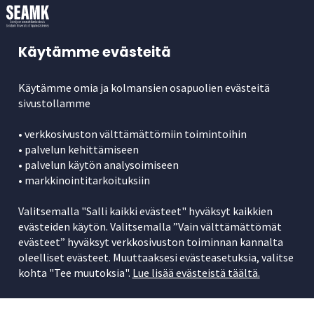
Report)
Käytämme evästeitä
Avaa kaikki
Sulje kaikki
Open all accordions
Sulje kaikki
Käytämme omia ja kolmansien osapuolien evästeitä
4.1 Raportin valmistuminen
sivustollamme
4.2 Raportin yleiskatsaus
• verkkosivuston välttämättömiin toimintoihin
• palvelun kehittämiseen
4.3 Samankaltaisuustulosten etsiminen
• palvelun käytön analysoimiseen
dokumentista ja suodatus
• markkinointitarkoituksiin
Valitsemalla "Salli kaikki evästeet" hyväksyt kaikkien
4.4 Useita vastaavuuksia samaan lähteeseen
evästeiden käytön. Valitsemalla ”Vain välttämättömät
evästeet” hyväksyt verkkosivuston toiminnan kannalta
4.5 Raportin tallennus ja jakaminen
oleelliset evästeet. Muuttaaksesi evästeasetuksia, valitse
kohta "Tee muutoksia".
Lue lisää evästeistä täältä.
5. Raportin tulkinta