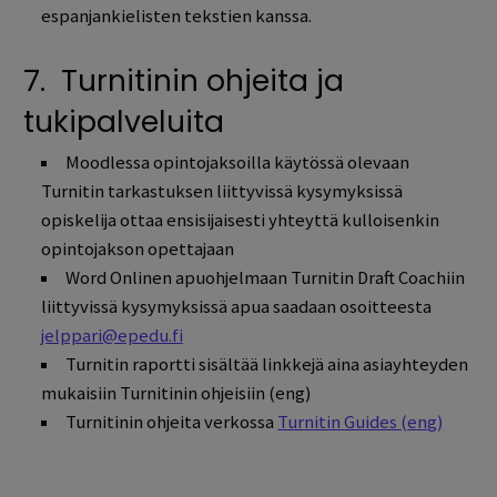
espanjankielisten tekstien kanssa.
7. Turnitinin ohjeita ja
tukipalveluita
Moodlessa opintojaksoilla käytössä olevaan
Turnitin tarkastuksen liittyvissä kysymyksissä
opiskelija ottaa ensisijaisesti yhteyttä kulloisenkin
opintojakson opettajaan
Word Onlinen apuohjelmaan Turnitin Draft Coachiin
liittyvissä kysymyksissä apua saadaan osoitteesta
jelppari@epedu.fi
Turnitin raportti sisältää linkkejä aina asiayhteyden
mukaisiin Turnitinin ohjeisiin (eng)
Turnitinin ohjeita verkossa
Turnitin Guides (eng)