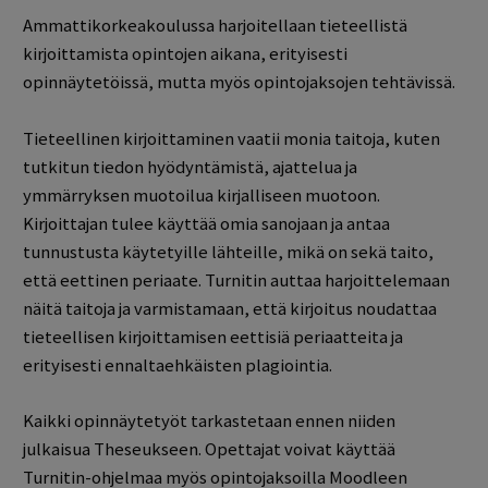
Ammattikorkeakoulussa harjoitellaan tieteellistä
kirjoittamista opintojen aikana, erityisesti
opinnäytetöissä, mutta myös opintojaksojen tehtävissä.
Tieteellinen kirjoittaminen vaatii monia taitoja, kuten
tutkitun tiedon hyödyntämistä, ajattelua ja
ymmärryksen muotoilua kirjalliseen muotoon.
Kirjoittajan tulee käyttää omia sanojaan ja antaa
tunnustusta käytetyille lähteille, mikä on sekä taito,
että eettinen periaate. Turnitin auttaa harjoittelemaan
näitä taitoja ja varmistamaan, että kirjoitus noudattaa
tieteellisen kirjoittamisen eettisiä periaatteita ja
erityisesti ennaltaehkäisten plagiointia.
Kaikki opinnäytetyöt tarkastetaan ennen niiden
julkaisua Theseukseen. Opettajat voivat käyttää
Turnitin-ohjelmaa myös opintojaksoilla Moodleen